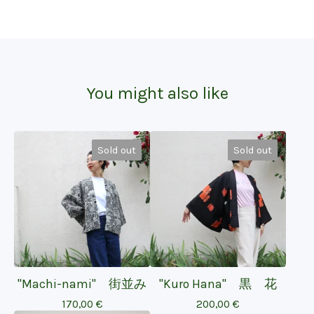
You might also like
Sold out
Sold out
"Machi-nami" 街並み
"Kuro Hana" 黒 花
170,00
€
200,00
€