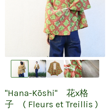
"Hana-Kōshi" 花x格
子 ( Fleurs et Treillis )