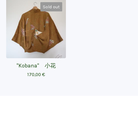
Sold out
"Kobana" 小花
170,00
€